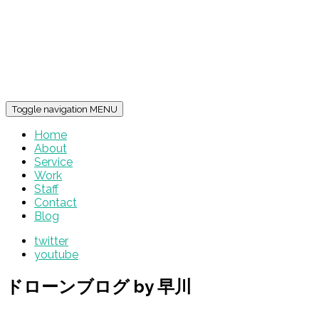
Toggle navigation
MENU
Home
About
Service
Work
Staff
Contact
Blog
twitter
youtube
ドローンブログ by 早川