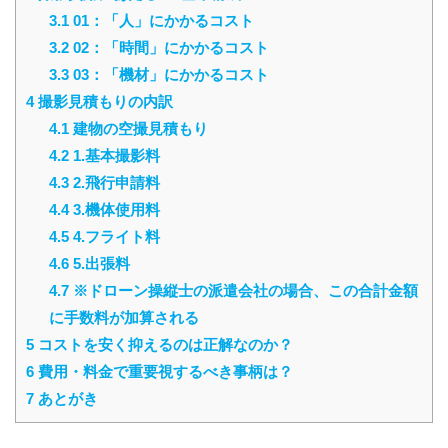
3.1
01：「人」にかかるコスト
3.2
02：「時間」にかかるコスト
3.3
03：「機材」にかかるコスト
4
撮影見積もりの内訳
4.1
建物の空撮見積もり
4.2
1.基本撮影料
4.3
2.飛行申請料
4.4
3.機体使用料
4.5
4.フライト料
4.6
5.出張料
4.7
※ドローン操縦士の派遣会社の場合、この合計金額
に手数料が加算される
5
コストを安く抑えるのは正解なのか？
6
費用・料金で重要視するべき事柄は？
7
あとがき