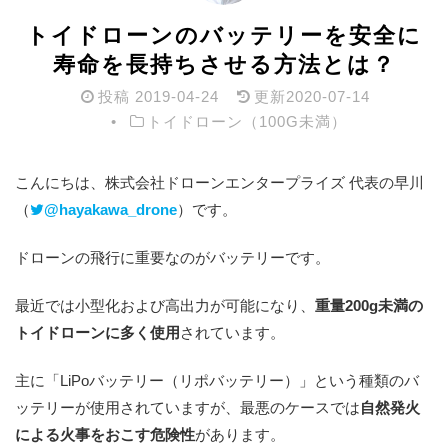
トイドローンのバッテリーを安全に
寿命を長持ちさせる方法とは？
投稿
2019-04-24
更新
2020-07-14
トイドローン（100G未満）
こんにちは、株式会社ドローンエンタープライズ 代表の早川
（
@hayakawa_drone
）です。
ドローンの飛行に重要なのがバッテリーです。
最近では小型化および高出力が可能になり、
重量200g未満の
トイドローンに多く使用
されています。
主に「LiPoバッテリー（リポバッテリー）」という種類のバ
ッテリーが使用されていますが、最悪のケースでは
自然発火
による火事をおこす危険性
があります。