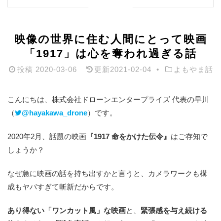
映像の世界に住む人間にとって映画
「1917」は心を奪われ過ぎる話
投稿
2020-03-06
更新
2021-02-04
よもやま話
こんにちは、株式会社ドローンエンタープライズ 代表の早川
（
@hayakawa_drone
）です。
2020年2月、話題の映画
『1917 命をかけた伝令』
はご存知で
しょうか？
なぜ急に映画の話を持ち出すかと言うと、カメラワークも構
成もヤバすぎて斬新だからです。
あり得ない「ワンカット風」な映画
と、
緊張感を与え続ける