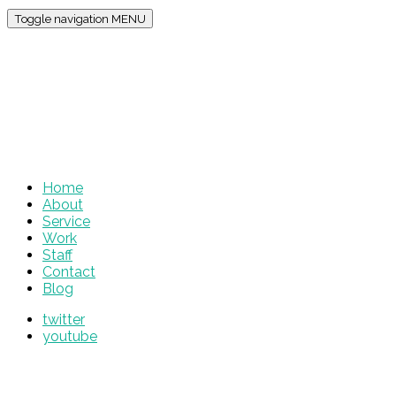
Toggle navigation
MENU
Home
About
Service
Work
Staff
Contact
Blog
twitter
youtube