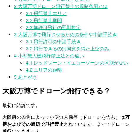
2
大阪万博ドローン飛行禁止の規制条例とは
2.1
飛行禁止エリア
2.2
飛行禁止期間
2.3
無許可飛行の罰則規定
3
大阪万博で飛行させるための条件や申請手続き
3.1
飛行許可の申請手続き
3.2
飛行できるのは同意を得た上空のみ
4
小型無人機飛行禁止法との違い
4.1
レッドゾーン・イエローゾーンの区別がない
4.2
エリアの距離
5
あとがき
大阪万博でドローン飛行できる？
最初に結論です。
大阪府の条例によって小型無人機等（ドローンを含む）は
万
博およびその周辺で飛行禁止
されています。よってドローン
飛行はできません。