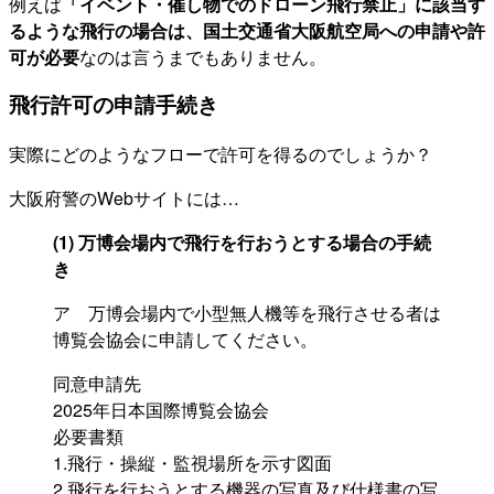
例えば
「イベント・催し物でのドローン飛行禁止」に該当す
るような飛行の場合は、国土交通省大阪航空局への申請や許
可が必要
なのは言うまでもありません。
飛行許可の申請手続き
実際にどのようなフローで許可を得るのでしょうか？
大阪府警のWebサイトには…
(1) 万博会場内で飛行を行おうとする場合の手続
き
ア 万博会場内で小型無人機等を飛行させる者は
博覧会協会に申請してください。
同意申請先
2025年日本国際博覧会協会
必要書類
1.飛行・操縦・監視場所を示す図面
2.飛行を行おうとする機器の写真及び仕様書の写