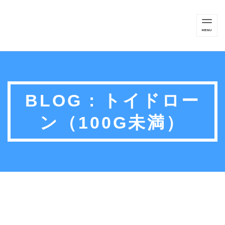
TOG
MENU
NAV
BLOG : トイドロー
ン（100G未満）