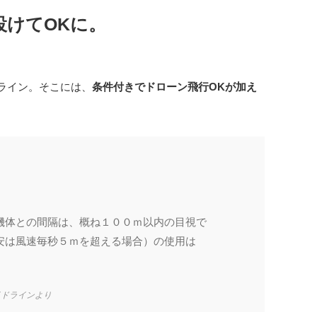
けてOKに。
ライン。そこには、
条件付きでドローン飛行OKが加え
。
機体との間隔は、概ね１００ｍ以内の目視で
安は風速毎秒５ｍを超える場合）の使用は
イドラインより