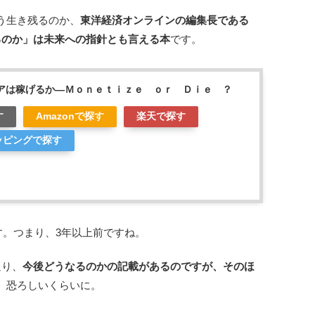
う生き残るのか、
東洋経済オンラインの編集長である
るのか」は未来への指針とも言える本
です。
アは稼げるか―Ｍｏｎｅｔｉｚｅ ｏｒ Ｄｉｅ ？
す
Amazonで探す
楽天で探す
ョッピングで探す
す。つまり、3年以上前ですね。
通り、
今後どうなるのかの記載があるのですが、そのほ
。恐ろしいくらいに。