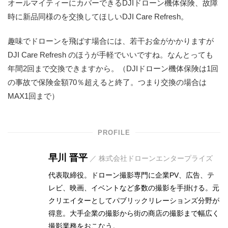
オールマイティーにカバーできるDJIドローン機体保険、故障
時に新品同様のを交換してほしいDJI Care Refresh。
趣味でドローンを飛ばす場合には、若干お金がかかりますが
DJI Care Refresh のほうが手軽でいいですね。なんとっても
年間2回まで交換できますから。（DJIドローン機体保険は1回
の事故で保険金額70％超えると終了。つまり交換の場合は
MAX1回まで）
PROFILE
早川 晋平
／ 株式会社ドローンエンタープライズ
代表取締役。ドローン撮影専門に企業PV、広告、テ
レビ、映画、イベントなど多数の撮影を手掛ける。元
クリエイターとしてパブリックリレーションズ分野が
得意。大手企業の撮影から街の商店の撮影まで幅広く
撮影業務をおこなう。