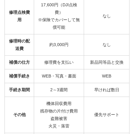
17,600円（DJI点検
修理点検費
費）
なし
用
※保険でカバーして無
償可能
修理時の配
約3,000円
なし
送費
補償の仕方
修理費を支払い
新品同等品と交換
補償手続き
WEB・写真・書面
WEB
手続き期間
2～3週間
早ければ数日
機体回収費用
残存物の片付け費用
その他
優先サポート
盗難被害
火災・落雷