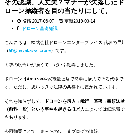
その認識、大丈夫？マナーが欠落したド
ローン操縦者を目の当たりにして。
投稿
2017-06-07
更新
2019-03-14
ドローン基礎知識
こんにちは、株式会社ドローンエンタープライズ 代表の早川
（
@hayakawa_drone
）です。
衝撃の度合いが強くて、だいぶ翻弄しました。
ドローンはAmazonや家電量販店で簡単に購入できる代物で
す。ただし、思いっきり法律の共存下に置かれています。
それを知らずして、
ドローンを購入→飛行→墜落→書類送検
（前科一般）という事件も起きるほど
人によっては低認識で
もあります。
今回翻弄されてしまったのは、某ブログの情報。