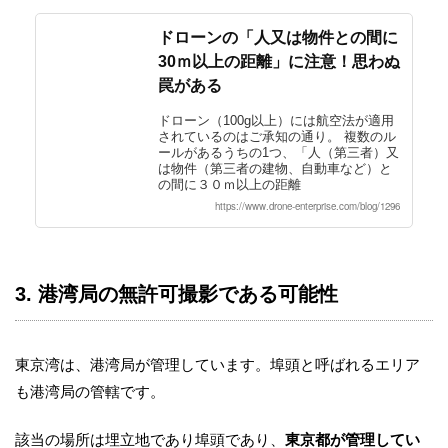
ドローンの「人又は物件との間に
30ｍ以上の距離」に注意！思わぬ
罠がある
ドローン（100g以上）には航空法が適用
されているのはご承知の通り。 複数のル
ールがあるうちの1つ、「人（第三者）又
は物件（第三者の建物、自動車など）と
の間に３０ｍ以上の距離
https://www.drone-enterprise.com/blog/1296
3. 港湾局の無許可撮影である可能性
東京湾は、港湾局が管理しています。埠頭と呼ばれるエリア
も港湾局の管轄です。
該当の場所は埋立地であり埠頭であり、
東京都が管理してい