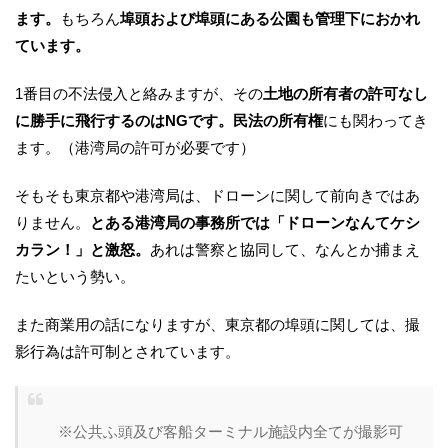
ます。
もちろん
埠頭および埠頭にある公園も管理下におかれ
ています。
1番目の不法侵入と絡みますが、その
土地の所有者の許可なし
に勝手に飛行するのはNGです。民法の所有権
にも関わってき
ます。（港湾局の許可が必要です）
そもそも東京都や港湾局は、ドローンに関して前向きではあ
りません。
とある港湾局の事務所では「ドローンなんてケシ
カラン！」と激怒。
あれは警察と協同して、なんとか捕まえ
たいという勢い。
また商業用の話になりますが、東京都の埠頭に関しては、撮
影行為は許可制とされています。
※公共ふ頭及び客船ターミナル施設内全てが撮影可