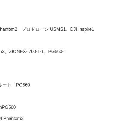
tom2、プロドローン USMS1、DJI Inspire1
、ZIONEX- 700-T-1、PG560-T
ート PG560
PG560
 Phantom3