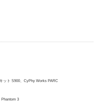
ト S900、CyPhy Works PARC
antom 3