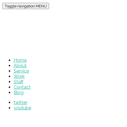
Toggle navigation
MENU
Home
About
Service
Work
Staff
Contact
Blog
twitter
youtube