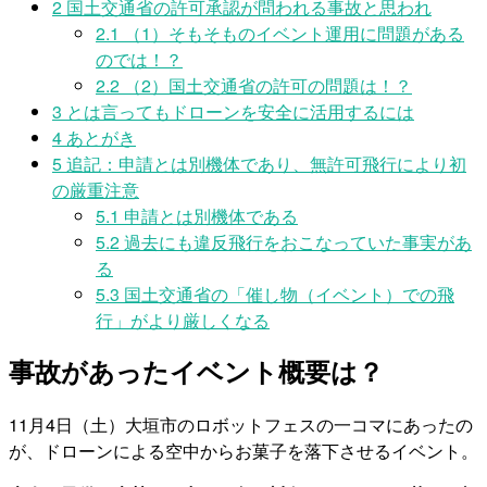
2
国土交通省の許可承認が問われる事故と思われ
2.1
（1）そもそものイベント運用に問題がある
のでは！？
2.2
（2）国土交通省の許可の問題は！？
3
とは言ってもドローンを安全に活用するには
4
あとがき
5
追記：申請とは別機体であり、無許可飛行により初
の厳重注意
5.1
申請とは別機体である
5.2
過去にも違反飛行をおこなっていた事実があ
る
5.3
国土交通省の「催し物（イベント）での飛
行」がより厳しくなる
事故があったイベント概要は？
11月4日（土）大垣市のロボットフェスの一コマにあったの
が、ドローンによる空中からお菓子を落下させるイベント。