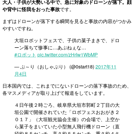
大人・子供が大勢いる中で、急に対象のドローンが落下。顔
や背中に怪我をおった事故
です。
まずはドローンが落下する瞬間を見ると事故の内容がつかみ
やすいですね。
大垣ロボットフェスで、子供の菓子まきで、ドロ
ーン落ちて惨事に…あぶねぇな…
#ロボット
pic.twitter.com/zHrIw1WbMP
— ぶ～り（おしゃぶり） (@0start18)
2017年11
月4日
日本国内では、これまでにないドローンの落下事故のため、
各マスメディアが取り上げて報道をしています。
４日午後２時ごろ、岐阜県大垣市郭町２丁目の大
垣公園で開催されていた「ロボフェスおおがき２
０１７」（大垣観光協会主催）の会場で、上空か
ら菓子をまいていた小型無人飛行機ドローン（直
径約８５センチ、高さ約５５センチ、重さ約４キ