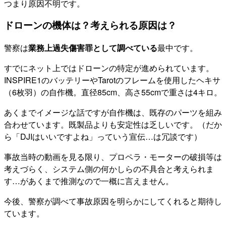
つまり原因不明です。
ドローンの機体は？考えられる原因は？
警察は
業務上過失傷害罪として調べている
最中です。
すでにネット上ではドローンの特定が進められています。
INSPIRE1のバッテリーやTarotのフレームを使用したヘキサ
（6枚羽）の自作機。直径85cm、高さ55cmで重さは4キロ。
あくまでイメージな話ですが自作機は、既存のパーツを組み
合わせています。既製品よりも安定性は乏しいです。（だか
ら「DJIはいいですよね」っていう宣伝…は冗談です）
事故当時の動画を見る限り、プロペラ・モーターの破損等は
考えづらく、システム側の何かしらの不具合と考えられま
す…があくまで推測なので一概に言えません。
今後、警察が調べて事故原因を明らかにしてくれると期待し
ています。