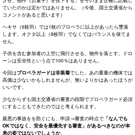
させ、物件（お菓子）を投下する」をそのまま正確に記載し
ていたのかは定かではありません。（今後、国土交通省から
コメントがあると思います）
ヘキサ（6枚羽）では1枚のプロペラに以上があったら墜落
します。オクタ以上（8枚羽）でなくてはバランスを保てま
せん。
子供を含む参加者の上空に飛行させる。物件を落とす。ドロ
ーンは安全性という点で100％はありません。
今回は
プロペラガードは非装着
でした。あの重量の機体では
高価は少ないかもしれませんが、無いよりかはあったほうが
いいです。
少なからずも国土交通省の審査の段階でプロペラガード必須
にすることもできたのではと考えられます。
最悪の事故をを防ぐにも、申請→審査の時点で
「なんでも
OKではなく、安全を最優先する審査」があるべきなのが本
来の姿ではないでしょうか
。