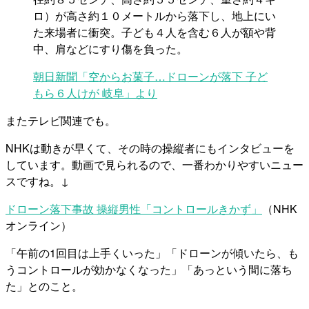
ロ）が高さ約１０メートルから落下し、地上にい
た来場者に衝突。子ども４人を含む６人が額や背
中、肩などにすり傷を負った。
朝日新聞「空からお菓子…ドローンが落下 子ど
もら６人けが 岐阜」より
またテレビ関連でも。
NHKは動きが早くて、その時の操縦者にもインタビューを
しています。動画で見られるので、一番わかりやすいニュー
スですね。↓
ドローン落下事故 操縦男性「コントロールきかず」
（NHK
オンライン）
「午前の1回目は上手くいった」「ドローンが傾いたら、も
うコントロールが効かなくなった」「あっという間に落ち
た」とのこと。