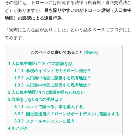
その他にも、ドローンには関連する法律（所有権・道路交通法な
ど）がありますが、
最も陥りやすいのがドローン規制（人口集中
地区）の誤認による違反行為
。
「実際にこんな話がありました」という話をベースにブログにし
てみます。
このページに書いてあること
[
]
非表示
1
人口集中地区についての誤認な話
1.1
1. 学校のイベントでのドローン飛行？
1.2
2. 人口集中地区に該当する私有地は？
1.3
3. 人口集中地区に該当する私有地は？
2
人口集中地区だけに意識を捕らわれない
3
誤認をしない3つの手段は？
3.1
1. ネットで調べる。本を購入する。
3.2
2. 国土交通省のドローンサポートデスクに電話をする
3.3
3. スクールやレッスンに通う
4
あとがき