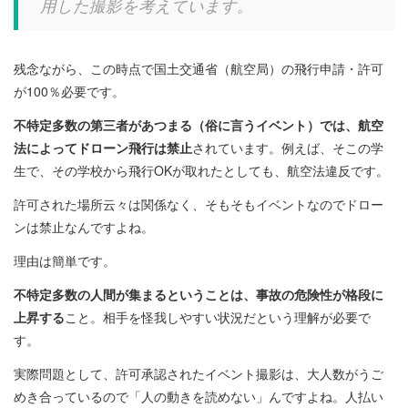
用した撮影を考えてい
ます。
残念ながら、この時点で国土交通省（航空局）の飛行申請・許可
が100％必要です。
不特定多数の第三者があつまる（俗に言うイベント）では、航空
法によってドローン飛行は禁止
されています。例えば、そこの学
生で、その学校から飛行OKが取れたとしても、航空法違反です。
許可された場所云々は関係なく、そもそもイベントなのでドロー
ンは禁止なんですよね。
理由は簡単です。
不特定多数の人間が集まるということは、事故の危険性が格段に
上昇する
こと。相手を怪我しやすい状況だという理解が必要で
す。
実際問題として、許可承認されたイベント撮影は、大人数がうご
めき合っているので「人の動きを読めない」んですよね。人払い