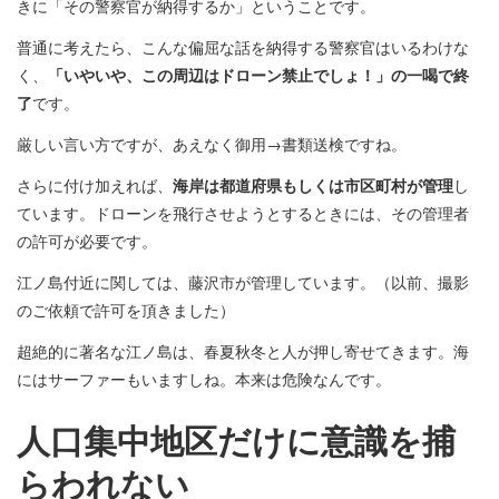
きに「その警察官が納得するか」ということです。
普通に考えたら、こんな偏屈な話を納得する警察官はいるわけな
く、
「いやいや、この周辺はドローン禁止でしょ！」の一喝で終
了
です。
厳しい言い方ですが、あえなく御用→書類送検ですね。
さらに付け加えれば、
海岸は都道府県もしくは市区町村が管理
し
ています。ドローンを飛行させようとするときには、その管理者
の許可が必要です。
江ノ島付近に関しては、藤沢市が管理しています。（以前、撮影
のご依頼で許可を頂きました）
超絶的に著名な江ノ島は、春夏秋冬と人が押し寄せてきます。海
にはサーファーもいますしね。本来は危険なんです。
人口集中地区だけに意識を捕
らわれない