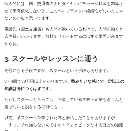
個人的には、国土交通省のナビダイヤルにチャージ料金を加算さ
せて半有償化しないと、このヘルプデスクの継続性がないんじゃ
ないのかなと思ってます。
電話先（国土交通省）も人間が動いているわけで、人間が動くと
人件費がかかります。無料でサポートするのはすぐ限界が来ます
からね。
3. スクールやレッスンに通う
高額になる手段ですが、スクールという手段もあります。
3・4回で30万円以上かかりますが、
塾みたいな感じで一定以上の
知識は身につくはず
です。
ただしスクールと言っても、開講している学校・企業をきちんと
選ばないと損をする可能性も…。
以前、某スクール卒業された方と会話したことがありますが、
「えっ、それ知らないんですか！？」とビックリするほどの知識