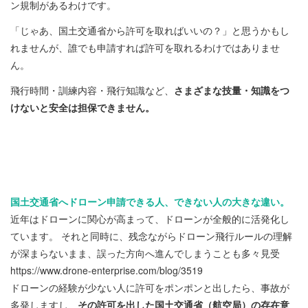
ン規制があるわけです。
「じゃあ、国土交通省から許可を取ればいいの？」と思うかもし
れませんが、誰でも申請すれば許可を取れるわけではありませ
ん。
飛行時間・訓練内容・飛行知識など、
さまざまな技量・知識をつ
けないと安全は担保できません。
国土交通省へドローン申請できる人、できない人の大きな違い。
近年はドローンに関心が高まって、ドローンが全般的に活発化し
ています。 それと同時に、残念ながらドローン飛行ルールの理解
が深まらないまま、誤った方向へ進んでしまうことも多々見受
https://www.drone-enterprise.com/blog/3519
ドローンの経験が少ない人に許可をポンポンと出したら、事故が
多発しますし、
その許可を出した国土交通省（航空局）の存在意