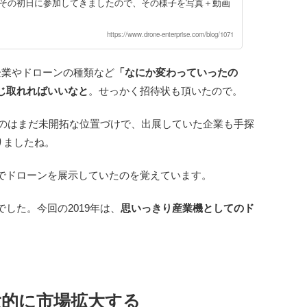
 その初日に参加してきましたので、その様子を写真＋動画
https://www.drone-enterprise.com/blog/1071
企業やドローンの種類など
「なにか変わっていったの
じ取れればいいなと
。せっかく招待状も頂いたので。
うのはまだ未開拓な位置づけで、出展していた企業も手探
ありましたね。
でドローンを展示していたのを覚えています。
した。今回の2019年は、
思いっきり産業機としてのド
大的に市場拡大する