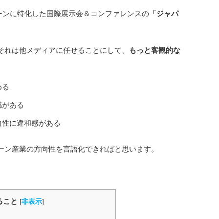
ローンに特化した国際展示会＆コンファレンスの
「ジャパ
それは他メディアに任せることにして、
もっと客観的な
める
感がある
向性に違和感がある
ーン産業の方向性を言語化できればと思います。
ること
[
非表示
]