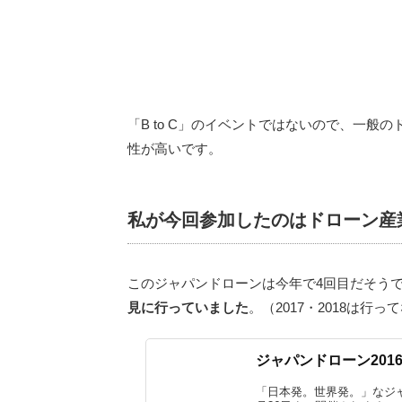
「B to C」のイベントではないので、一
性が高いです。
私が今回参加したのはドローン産
このジャパンドローンは今年で4回目だそう
見に行っていました
。（2017・2018は行
ジャパンドローン201
「日本発。世界発。」なジャ