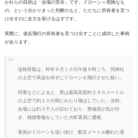
かれらの目的は「会場の安全」です。ドローン＝危険なも
の、という分かりきった判断のもと、ただちに所有者を見つ
け出すのに全力を挙げるはずです。
実際に、違反飛行の所有者を見つけ出すことに成功した事例
があります。
送検容疑は、昨年９月１０日午後９時ごろ、同神社
の上空で承認を得ずにドローンを飛行させた疑い。
同署などによると、男は最高高度約２９０メートル
の上空で約２０分間にわたり飛ばしていた。当時、
会場には約３千人が訪れており、警備員が気が付
き、雑踏警備をしていた大町署員に通報。
署員がドローンを追い掛け、数百メートル離れた場