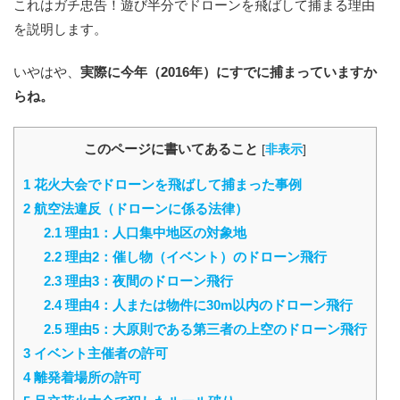
これはガチ忠告！遊び半分でドローンを飛ばして捕まる理由
を説明します。
いやはや、
実際に今年（2016年）にすでに捕まっていますか
らね。
このページに書いてあること
[
非表示
]
1
花火大会でドローンを飛ばして捕まった事例
2
航空法違反（ドローンに係る法律）
2.1
理由1：人口集中地区の対象地
2.2
理由2：催し物（イベント）のドローン飛行
2.3
理由3：夜間のドローン飛行
2.4
理由4：人または物件に30m以内のドローン飛行
2.5
理由5：大原則である第三者の上空のドローン飛行
3
イベント主催者の許可
4
離発着場所の許可